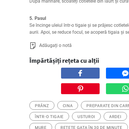
După marinare, scoateți cotletele din iaurt și curăța
5. Pasul
Se încinge uleiul într-o tigaie și se prăjesc cotlet
aurii. Apoi, se reduce focul, se acoperă tigaia și 
Adăugați o notă
Împărtășiți rețeta cu alții
PRÂNZ
CINA
PREPARATE DIN CAR
ÎNTR-O TIGAIE
USTUROI
ARDEI
MURE
REȚETE GATA ÎN 30 DE MINUTE