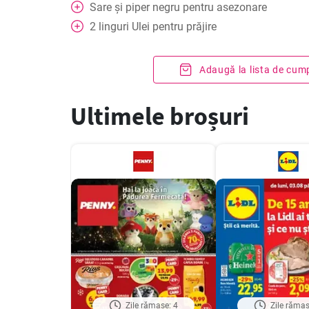
Sare și piper negru pentru asezonare
2
linguri
Ulei pentru prăjire
Adaugă la lista de cum
Ultimele broșuri
Zile rămase: 4
Zile rămas