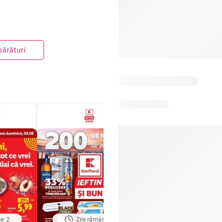
părături
e: 2
Zile rămase: 4
Zile rămase: 4