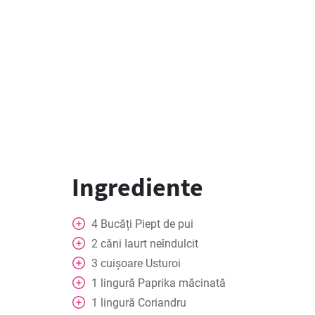
Ingrediente
4
Bucăți
Piept de pui
2
căni
Iaurt neîndulcit
3
cuișoare
Usturoi
1
lingură
Paprika măcinată
1
lingură
Coriandru