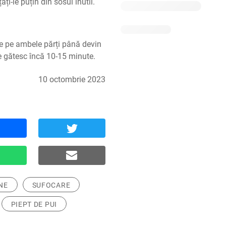
ți-le puțin din sosul inutil.
ele pe ambele părți până devin 
se gătesc încă 10-15 minute.
10 octombrie 2023
NE
SUFOCARE
PIEPT DE PUI