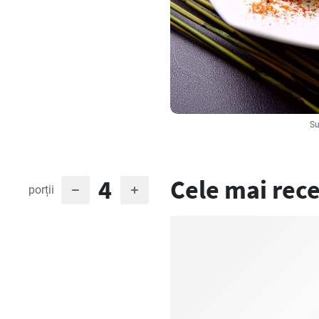
Su
4
Cele mai rece
porții