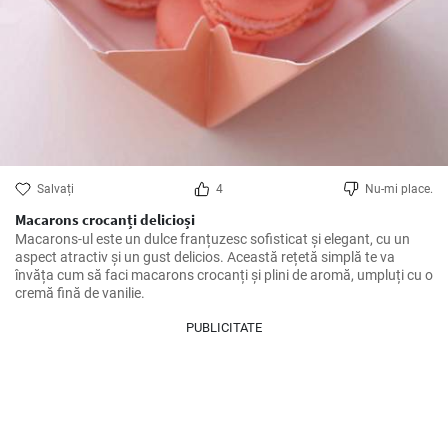
Salvați
4
Nu-mi place.
Macarons crocanți delicioși
Macarons-ul este un dulce franțuzesc sofisticat și elegant, cu un 
aspect atractiv și un gust delicios. Această rețetă simplă te va 
învăța cum să faci macarons crocanți și plini de aromă, umpluți cu o 
cremă fină de vanilie.
PUBLICITATE