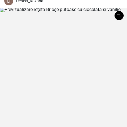
o adăugați. Cu această rețetă, v-ați putea bucura de prospețimea
Denisa_Roxana
iernii chiar și în cel mai rece anotimp.