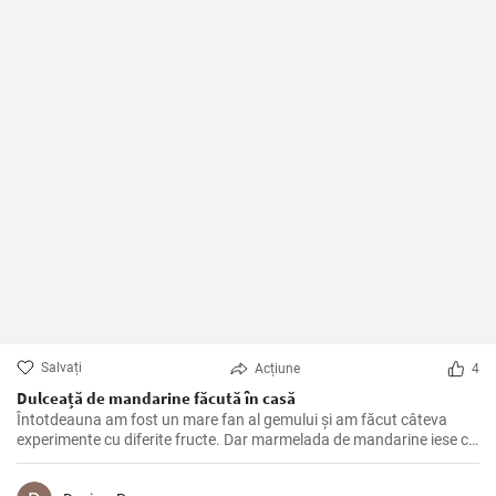
Salvați
Acțiune
4
Dulceață de mandarine făcută în casă
Întotdeauna am fost un mare fan al gemului și am făcut câteva
experimente cu diferite fructe. Dar marmelada de mandarine iese cu
adevărat în evidență. Are acea aromă luminoasă, de citrice, care
iese în evidență în orice fel de pâine prăjită, patiserie sau iaurt în care