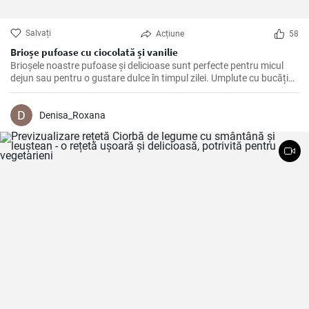
Salvați
Acțiune
58
Brioșe pufoase cu ciocolată și vanilie
Brioșele noastre pufoase și delicioase sunt perfecte pentru micul
dejun sau pentru o gustare dulce în timpul zilei. Umplute cu bucăți
de ciocolată și aroma naturală de vanilie, acestea sunt un deliciu de
neratat!
Denisa_Roxana