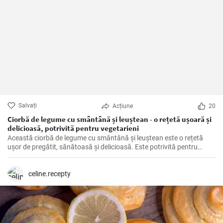
Salvați
Acțiune
20
Ciorbă de legume cu smântână și leuștean - o rețetă ușoară și
delicioasă, potrivită pentru vegetarieni
Această ciorbă de legume cu smântână și leuștean este o rețetă
ușor de pregătit, sănătoasă și delicioasă. Este potrivită pentru
vegetarieni, deoarece nu conține carne, dar este plină de legume
proaspete și arome delicioase.
celine.recepty