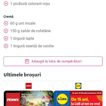
1
picătură
colorant roșu
Cremă
60
g
unt moale
150
g
zahăr de cofetărie
1
lingură
lapte
1
lingură
esență de vanilie
Adaugă la lista de cumpărături
Ultimele broșuri