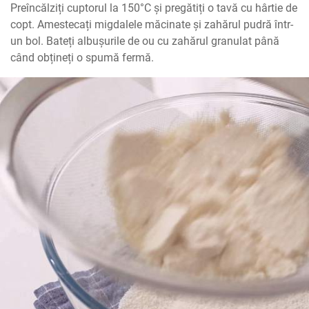
Preîncălziți cuptorul la 150°C și pregătiți o tavă cu hârtie de 
copt. Amestecați migdalele măcinate și zahărul pudră într-
un bol. Bateți albușurile de ou cu zahărul granulat până 
când obțineți o spumă fermă.