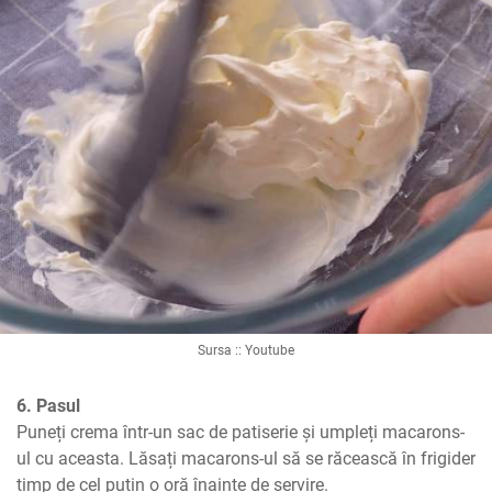
Sursa :: Youtube
6. Pasul
Puneți crema într-un sac de patiserie și umpleți macarons-
ul cu aceasta. Lăsați macarons-ul să se răcească în frigider 
timp de cel puțin o oră înainte de servire.