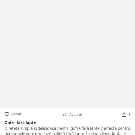
Salvați
Acțiune
1
Gofre fără lapte
O rețetă simplă și delicioasă pentru gofre fără lapte, perfectă pentru
persoanele care urmează o dietă fără lapte. În ciuda lipsei laptelui,