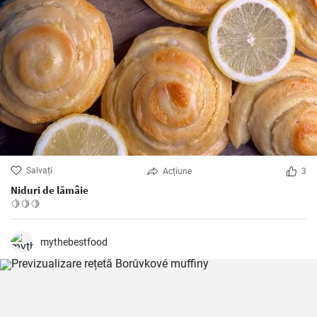
Salvați
Acțiune
3
Niduri de lămâie
🍋🍋🍋
mythebestfood