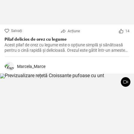
Salvați
Acțiune
14
Pilaf delicios de orez cu legume
Acest pilaf de orez cu legume este o opțiune simplă și sănătoasă
pentru o cină rapidă și delicioasă. Orezul este gătit într-un amestec
aromat de legume, iar adăugarea de legume proaspete aduce o
textură crocantă și un plus de nutrienți.
Marcela_Marce