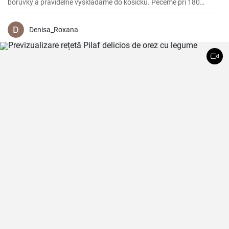
borůvky a pravidelně vyskládáme do košíčků. Pečeme při 180
stupních 25 minut.
Denisa_Roxana