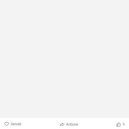
Salvați
Acțiune
5