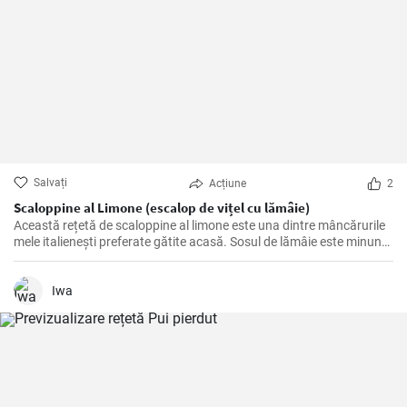
Salvați
Acțiune
2
Scaloppine al Limone (escalop de vițel cu lămâie)
Această rețetă de scaloppine al limone este una dintre mâncărurile
mele italienești preferate gătite acasă. Sosul de lămâie este minunat
de picant și accentuează cu adevărat aroma cărnii de vițel. Este un
fel de mâncare grozavă, care nu numai că are un gust bun vara,
datorită ușurinței sale, dar care te pune într-o dispoziție bună și pe
Iwa
vreme rece.