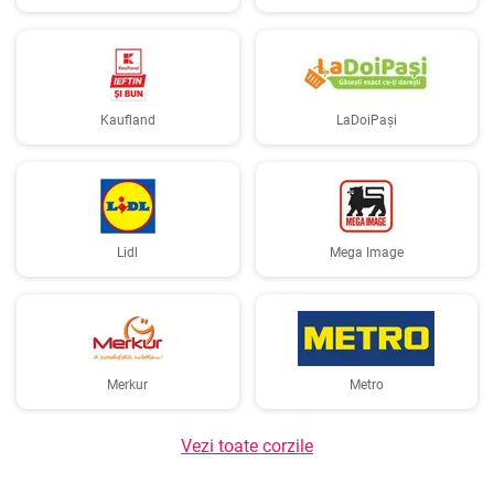
Kaufland
LaDoiPași
Lidl
Mega Image
Merkur
Metro
Vezi toate corzile