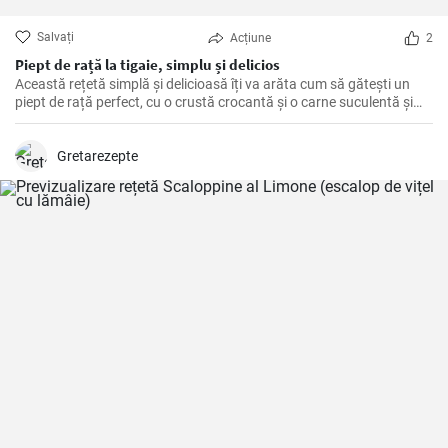
Salvați
Acțiune
2
Piept de rață la tigaie, simplu și delicios
Această rețetă simplă și delicioasă îți va arăta cum să gătești un
piept de rață perfect, cu o crustă crocantă și o carne suculentă și
savuroasă. Este o modalitate ușoară de a impresiona oaspeții la o
cină elegantă sau de a-ți răsfăța familia.
Gretarezepte