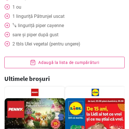
1
ou
1
linguriță
Pătrunjel uscat
1
linguriță
piper cayenne
⁄
4
sare și piper după gust
2
tbls
Ulei vegetal (pentru ungere)
Adaugă la lista de cumpărături
Ultimele broșuri