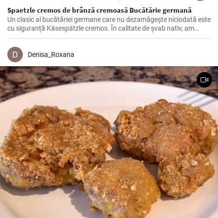
Spaetzle cremos de brânză cremoasă Bucătărie germană
Un clasic al bucătăriei germane care nu dezamăgește niciodată este
cu siguranță Käsespätzle cremos. În calitate de șvab nativ, am
pregătit și rafinat această rețetă de nenumărate ori încă din
copilărie și, prin urmare, pot confirma: Cu ingredientele potrivite și
câteva trucuri în mânecă, Käsespätzle de casă sunt irezistibil de
Denisa_Roxana
delicioase!