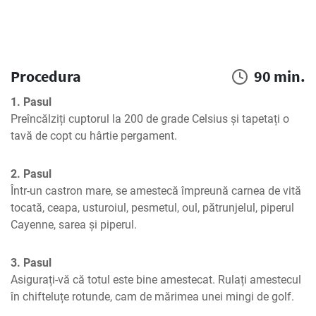
Procedura
90 min.
1. Pasul
Preîncălziți cuptorul la 200 de grade Celsius și tapetați o 
tavă de copt cu hârtie pergament.
2. Pasul
Într-un castron mare, se amestecă împreună carnea de vită 
tocată, ceapa, usturoiul, pesmetul, oul, pătrunjelul, piperul 
Cayenne, sarea și piperul.
3. Pasul
Asigurați-vă că totul este bine amestecat. Rulați amestecul 
în chifteluțe rotunde, cam de mărimea unei mingi de golf.