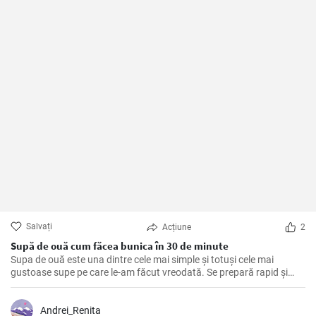
Salvați
Acțiune
2
Supă de ouă cum făcea bunica în 30 de minute
Supa de ouă este una dintre cele mai simple și totuși cele mai
gustoase supe pe care le-am făcut vreodată. Se prepară rapid și
fără efort, este sănătoasă și bogată în proteine. Am învățat această
rețetă de la bunica mea și de atunci am făcut-o de nenumărate ori,
spre deliciul familiei mele. Ingredientele principale sunt, bineînțeles,
Andrei_Renita