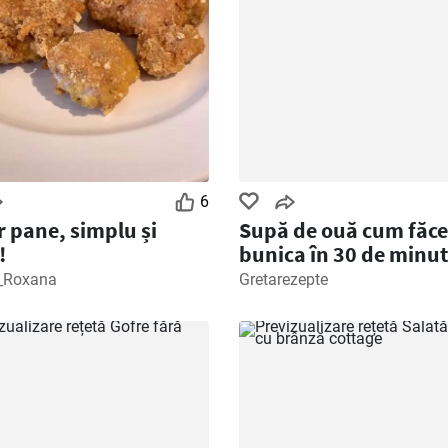
6
r pane, simplu și
Supă de ouă cum făc
!
bunica în 30 de minu
_Roxana
Gretarezepte