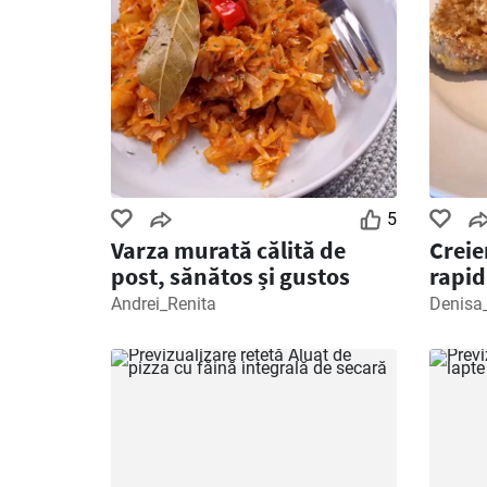
5
Varza murată călită de
Creie
post, sănătos și gustos
rapid
Andrei_Renita
Denisa