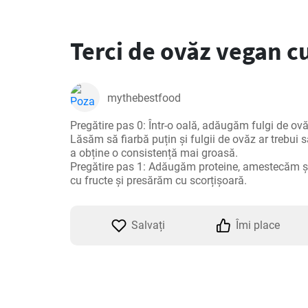
Terci de ovăz vegan cu
mythebestfood
Pregătire pas 0: Într-o oală, adăugăm fulgi de ovă
Lăsăm să fiarbă puțin și fulgii de ovăz ar trebui 
a obține o consistență mai groasă.

Pregătire pas 1: Adăugăm proteine, amestecăm și
cu fructe și presărăm cu scorțișoară.
Salvați
Îmi place