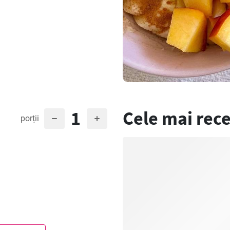
1
Cele mai rece
porții