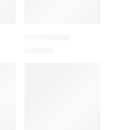
Zile rămase: 5
Zile rămase: 12
Mega Image Catalog
Supeco Catalog
26
06.08.2026 - 12.08.2026
06.08.2026 - 19.08.2026