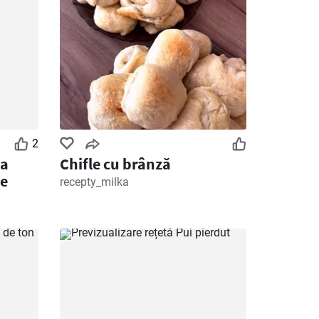
2
ea
Chifle cu brânză
te
recepty_milka