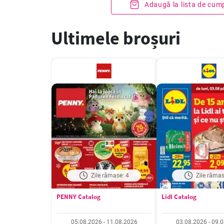
Adaugă la lista de cum
Ultimele broșuri
Zile rămase: 4
Zile rămas
PENNY Catalog
Lidl Catalog
05.08.2026 - 11.08.2026
03.08.2026 - 09.