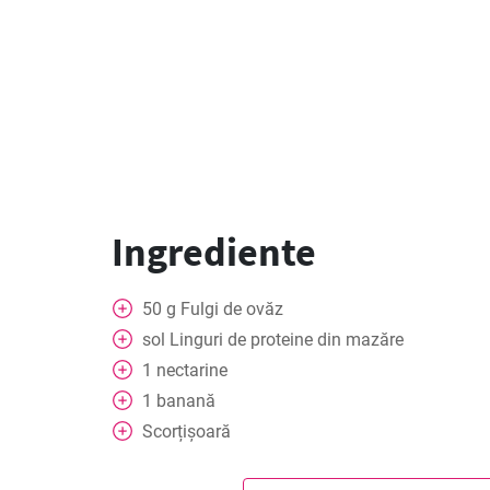
Ingrediente
50
g
Fulgi de ovăz
sol
Linguri de proteine din mazăre
1
nectarine
1
banană
Scorțișoară