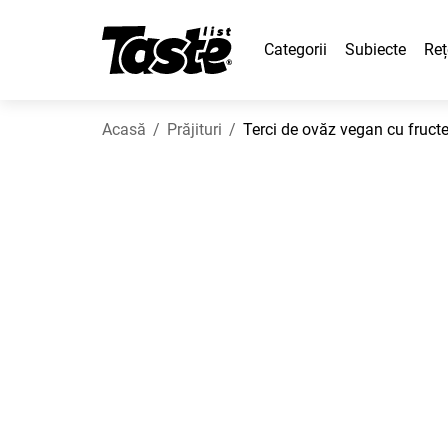
Categorii
Subiecte
Reț
Acasă
Prăjituri
Terci de ovăz vegan cu fruct