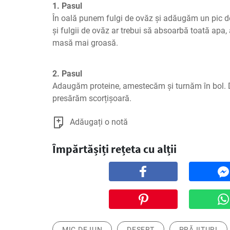
1. Pasul
În oală punem fulgi de ovăz și adăugăm un pic de
și fulgii de ovăz ar trebui să absoarbă toată apa, 
masă mai groasă.
2. Pasul
Adaugăm proteine, amestecăm și turnăm în bol. D
presărăm scorțișoară.
Adăugați o notă
Împărtășiți rețeta cu alții
MIC DEJUN
DESERT
PRĂJITURI