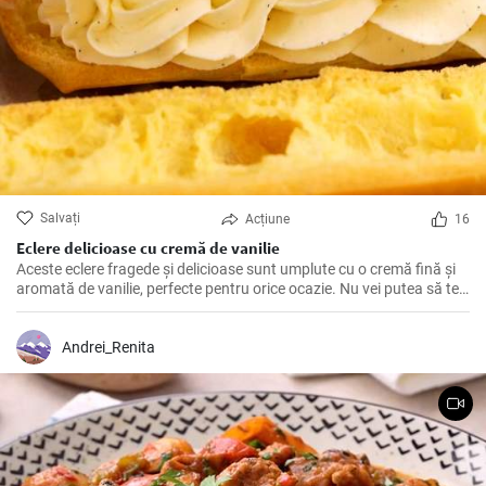
Salvați
Acțiune
16
Eclere delicioase cu cremă de vanilie
Aceste eclere fragede și delicioase sunt umplute cu o cremă fină și
aromată de vanilie, perfecte pentru orice ocazie. Nu vei putea să te
oprești la un singur ecler!
Andrei_Renita