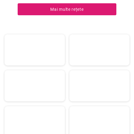
perfect cu ardeii gras și iute, iar aromele de curry, ghimbir și chimen
oferă o notă exotexotică și bogată.
Mai multe rețete