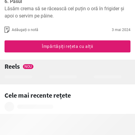
6. Pasul
Lăsăm crema să se răcească cel puțin o oră în frigider și 
apoi o servim pe pâine.
Adăugați o notă
3 mai 2024
Împărtășiți rețeta cu alții
Reels
NOU
Cele mai recente rețete