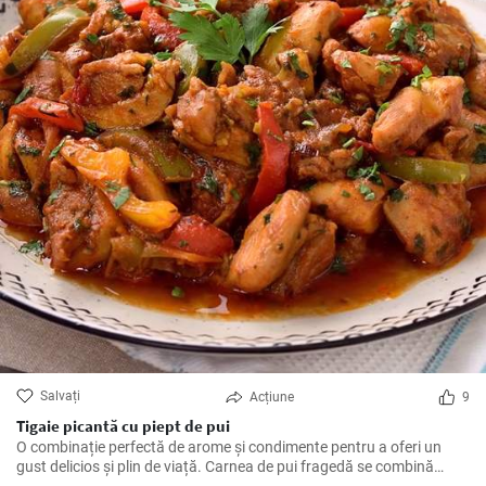
Salvați
Acțiune
9
Tigaie picantă cu piept de pui
O combinație perfectă de arome și condimente pentru a oferi un
gust delicios și plin de viață. Carnea de pui fragedă se combină