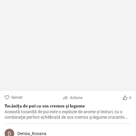
Salvați
Acțiune
6
Tocănița de pui cu sos cremos și legume
Această tocaniță de pui este o explozie de arome și texturi, cu o
combinație perfect echilibrată de sos cremos și legume crocante.
Este o rețetă perfectă pentru o cină de familie sau o masă specială.
Denisa_Roxana