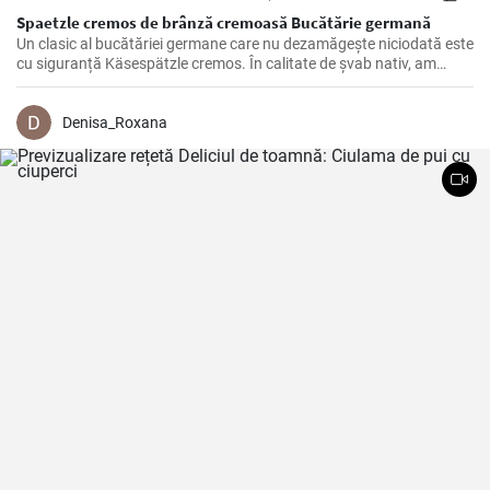
Spaetzle cremos de brânză cremoasă Bucătărie germană
Un clasic al bucătăriei germane care nu dezamăgește niciodată este
cu siguranță Käsespätzle cremos. În calitate de șvab nativ, am
pregătit și rafinat această rețetă de nenumărate ori încă din
copilărie și, prin urmare, pot confirma: Cu ingredientele potrivite și
câteva trucuri în mânecă, Käsespätzle de casă sunt irezistibil de
Denisa_Roxana
delicioase!