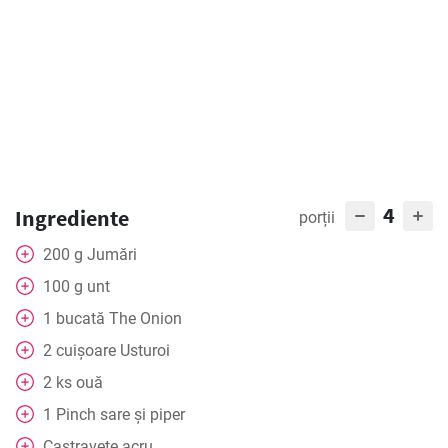
4
Ingrediente
porții
200
g
Jumări
100
g
unt
1
bucată
The Onion
2
cuișoare
Usturoi
2
ks
ouă
1
Pinch
sare și piper
Castravete acru