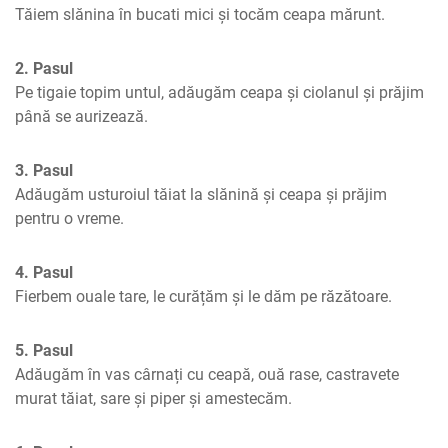
Tăiem slănina în bucati mici și tocăm ceapa mărunt.
2. Pasul
Pe tigaie topim untul, adăugăm ceapa și ciolanul și prăjim 
până se aurizează.
3. Pasul
Adăugăm usturoiul tăiat la slănină și ceapa și prăjim 
pentru o vreme.
4. Pasul
Fierbem ouale tare, le curățăm și le dăm pe răzătoare.
5. Pasul
Adăugăm în vas cârnați cu ceapă, ouă rase, castravete 
murat tăiat, sare și piper și amestecăm.