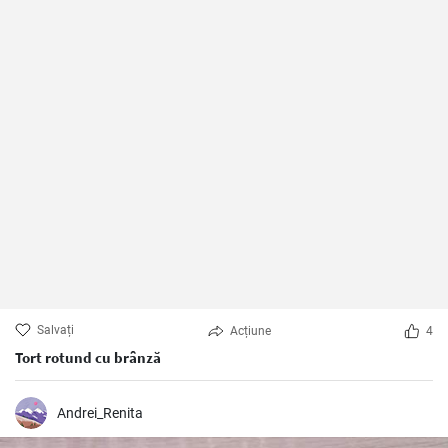
Salvați
Acțiune
4
Tort rotund cu brânză
Andrei_Renita