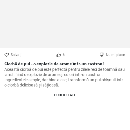
Salvați
6
Nu-mi place.
Ciorbă de pui - o explozie de arome într-un castron!
Această ciorbă de pui este perfectă pentru zilele reci de toamnă sau 
iarnă, fiind o explozie de arome și culori într-un castron. 
Ingredientele simple, dar bine alese, transformă un pui obișnuit într-
o ciorbă delicioasă și sățioasă.
PUBLICITATE