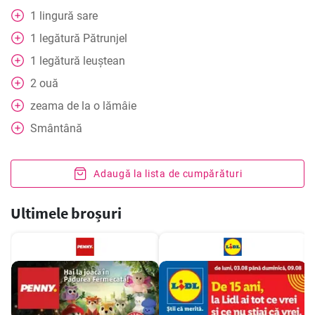
1
lingură
sare
1
legătură
Pătrunjel
1
legătură
leuștean
2
ouă
zeama de la o lămâie
Smântână
Adaugă la lista de cumpărături
Ultimele broșuri