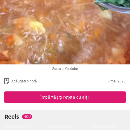
Sursa :: Youtube
Adăugați o notă
8 mai 2023
Împărtășiți rețeta cu alții
Reels
NOU