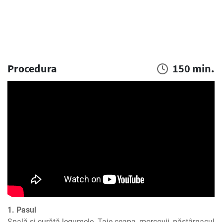
Procedura
150 min.
1. Pasul
Spală și curăță legumele. Taie ceapa, morcovii, păstârnacul 