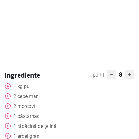
8
Ingrediente
porții
1
kg
pui
2
cepe mari
2
morcovi
1
păstârnac
1
rădăcină de țelină
1
ardei gras