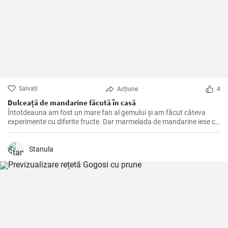
Salvați
Acțiune
4
Dulceață de mandarine făcută în casă
Întotdeauna am fost un mare fan al gemului și am făcut câteva
experimente cu diferite fructe. Dar marmelada de mandarine iese cu
adevărat în evidență. Are acea aromă luminoasă, de citrice, care
iese în evidență în orice fel de pâine prăjită, patiserie sau iaurt în care
o adăugați. Cu această rețetă, v-ați putea bucura de prospețimea
Stanula
iernii chiar și în cel mai rece anotimp.