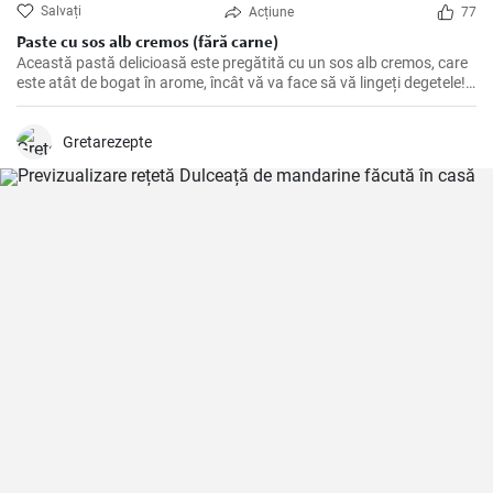
Salvați
Acțiune
77
Paste cu sos alb cremos (fără carne)
Această pastă delicioasă este pregătită cu un sos alb cremos, care
este atât de bogat în arome, încât vă va face să vă lingeți degetele!
Perfectă pentru o cină romantică sau o masă în familie.
Gretarezepte