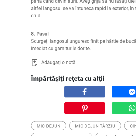
până când devin aurii. Aveți grijă să nu lăsați ulei
altfel langosul se va întuneca rapid la exterior, în 
crud.
8. Pasul
Scurgeți langosul unguresc finit pe hârtie de bucăt
imediat cu garniturile dorite.
Adăugați o notă
Împărtășiți rețeta cu alții
MIC DEJUN
MIC DEJUN TÂRZIU
CI