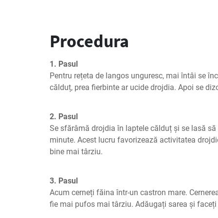
Procedura
1. Pasul
Pentru rețeta de langos unguresc, mai întâi se încăl
călduț, prea fierbinte ar ucide drojdia. Apoi se diz
2. Pasul
Se sfărâmă drojdia în laptele călduț și se lasă s
minute. Acest lucru favorizează activitatea drojdie
bine mai târziu.
3. Pasul
Acum cerneți făina într-un castron mare. Cernerea 
fie mai pufos mai târziu. Adăugați sarea și faceți