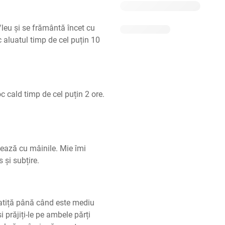
leu și se frământă încet cu 
aluatul timp de cel puțin 10 
c cald timp de cel puțin 2 ore. 
zează cu mâinile. Mie îmi 
 și subțire.
ratiță până când este mediu 
 prăjiți-le pe ambele părți 