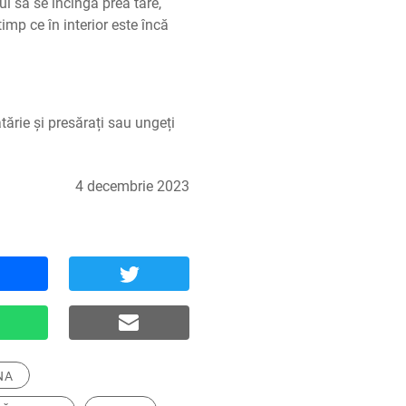
ul să se încingă prea tare, 
timp ce în interior este încă 
ărie și presărați sau ungeți 
4 decembrie 2023
NA