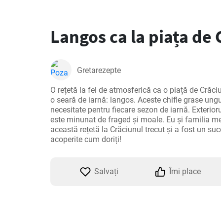
Langos ca la piața de 
Gretarezepte
O rețetă la fel de atmosferică ca o piață de Crăciun
o seară de iarnă: langos. Aceste chifle grase ungu
necesitate pentru fiecare sezon de iarnă. Exteriorul 
este minunat de fraged și moale. Eu și familia m
această rețetă la Crăciunul trecut și a fost un suc
acoperite cum doriți!
Salvați
Îmi place