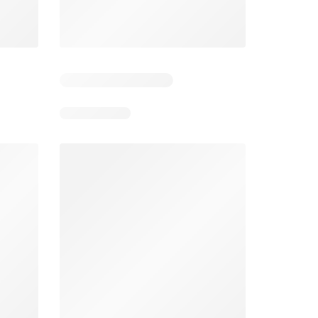
Zile rămase: 4
Zile rămase: 11
Mega Image Catalog
Supeco Catalog
26
06.08.2026 - 12.08.2026
06.08.2026 - 19.08.2026