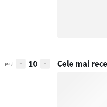
10
Cele mai rece
porții