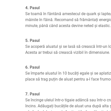
4. Pasul
Se toarnă în fântână amestecul de quark și lapte/
mâinile în făină. Recomand să frământați energic 
minute, până când acesta devine neted și elastic.
5. Pasul
Se acoperă aluatul și se lasă să crească într-un lo
Acesta ar trebui să crească vizibil în dimensiune.
6. Pasul
Se împarte aluatul în 10 bucăți egale și se aplati
place să trag puțin de aluat pentru a-l face frumos
7. Pasul
Se încinge uleiul într-o tigaie adâncă sau într-o c
încins. Adăugați bucățile de aluat una după alta și