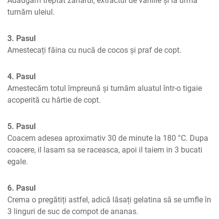
Adăugăm treptat zahărul, extractul de vanilie și la urmă 
turnăm uleiul.
3. Pasul
Amestecați făina cu nucă de cocos și praf de copt.
4. Pasul
Amestecăm totul împreună și turnăm aluatul într-o tigaie 
acoperită cu hârtie de copt.
5. Pasul
Coacem adesea aproximativ 30 de minute la 180 °C. Dupa 
coacere, il lasam sa se raceasca, apoi il taiem in 3 bucati 
egale.
6. Pasul
Crema o pregătiți astfel, adică lăsați gelatina să se umfle în 
3 linguri de suc de compot de ananas.