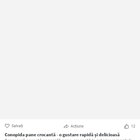
Salvați
Acțiune
12
Conopida pane crocantă - o gustare rapidă și delicioasă