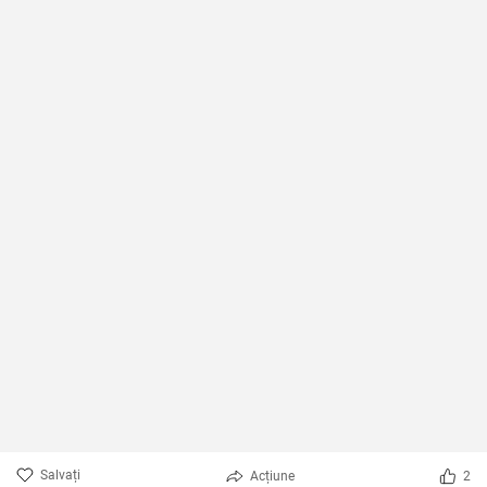
Salvați
Acțiune
2