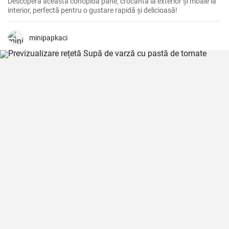
Descoperă această conopidă pane, crocantă la exterior și moale la
interior, perfectă pentru o gustare rapidă și delicioasă!
minipapkaci