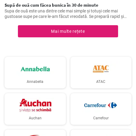
Supă de ouă cum făcea bunica în 30 de minute
Supa de ouă este una dintre cele mai simple și totuși cele mai
gustoase supe pe care le-am făcut vreodată. Se prepară rapid și
fără efort, este sănătoasă și bogată în proteine. Am învățat această
rețetă de la bunica mea și de atunci am făcut-o de nenumărate ori,
Mai multe rețete
spre deliciul familiei mele. Ingredientele principale sunt, bineînțeles,
ouăle, plus condimente fine și legume delicioase.
Annabella
ATAC
Auchan
Carrefour