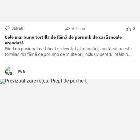
Salvați
Acțiune
3
Cele mai bune tortilla de făină de porumb de casă moale
vreodată
Fiind un pasionat certificat și devotat al mâncării, am făcut aceste
tortillas din făină de porumb de multe ori, inclusiv pentru întâlniri
tematice și cine liniștite în timpul săptămânii acasă. Sunt un
acompaniament excelent sau o bază pentru o varietate de
mâncăruri mexicane și, de asemenea, o salvare pentru cei care
Iwa
urmează o dietă fără gluten. Este o singură rețetă, dar se simte de
fiecare dată ca o călătorie în inima bucătăriei mexicane.