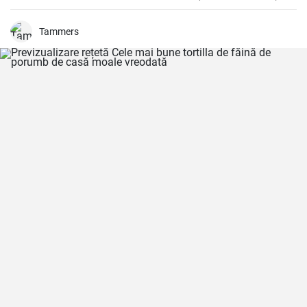
care iubesc dulcele și alcoolul.
Tammers