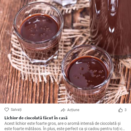
Salvați
Acțiune
3
Lichior de ciocolată făcut în casă
Acest lichior este foarte gros, are o aromă intensă de ciocolată și
este foarte mătăsos. În plus, este perfect ca și cadou pentru toți cei