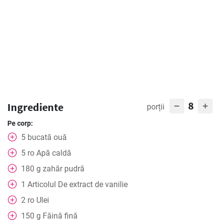
8
Ingrediente
porții
Pe corp:
5
bucată
ouă
5
ro
Apă caldă
180
g
zahăr pudră
1
Articolul
De extract de vanilie
2
ro
Ulei
150
g
Făină fină