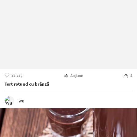
Salvați
Acțiune
4
Tort rotund cu brânză
Iwa