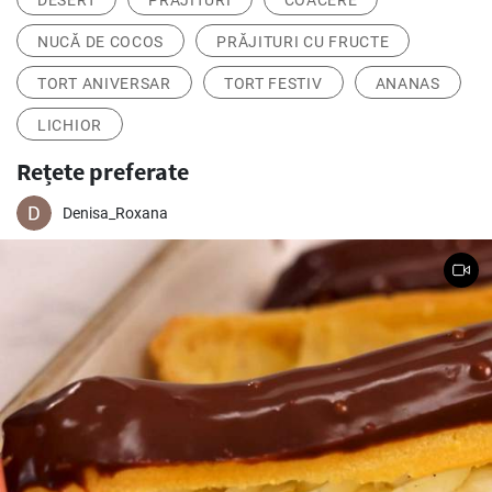
DESERT
PRĂJITURI
COACERE
NUCĂ DE COCOS
PRĂJITURI CU FRUCTE
TORT ANIVERSAR
TORT FESTIV
ANANAS
LICHIOR
Rețete preferate
Denisa_Roxana