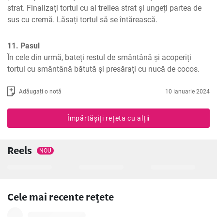
strat. Finalizați tortul cu al treilea strat și ungeți partea de 
sus cu cremă. Lăsați tortul să se întărească.
11. Pasul
În cele din urmă, bateți restul de smântână și acoperiți 
tortul cu smântână bătută și presărați cu nucă de cocos.
Adăugați o notă
10 ianuarie 2024
Împărtășiți rețeta cu alții
Reels
NOU
Cele mai recente rețete