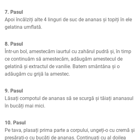
7. Pasul
Apoi încălziți alte 4 linguri de suc de ananas și topiți în ele 
gelatina umflată.
8. Pasul
Într-un bol, amestecăm iaurtul cu zahărul pudră și, în timp 
ce continuăm să amestecăm, adăugăm amestecul de 
gelatină și extractul de vanilie. Batem smântâna și o 
adăugăm cu grijă la amestec.
9. Pasul
Lăsați compotul de ananas să se scurgă și tăiați ananasul 
în bucăți mai mici.
10. Pasul
Pe tava, plasați prima parte a corpului, ungeți-o cu cremă și 
presărați-o cu bucăți de ananas. Continuați cu al doilea 