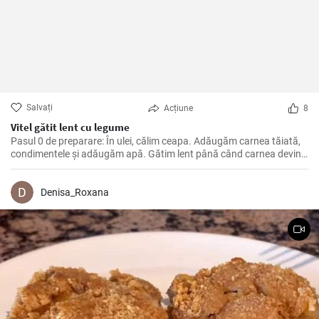
Salvați
Acțiune
8
Vitel gătit lent cu legume
Pasul 0 de preparare: În ulei, călim ceapa. Adăugăm carnea tăiată,
condimentele și adăugăm apă. Gătim lent până când carnea devine
moale. Apoi adăugăm legumele, pasta de roșii și gătim până când
totul este moale. La final adăugăm smântână și lăsăm să dea în
clocot.
Denisa_Roxana