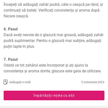
Începeți să adăugați zahăr pudră, câte o ceașcă pe rând, și 
continuați să bateți. Verificați consistența și aroma după 
fiecare ceașcă.
6. Pasul
Dacă aveți nevoie de o glazură mai groasă, adăugați zahăr 
pudră suplimentar. Pentru o glazură mai subțire, adăugați 
puțin lapte în plus.
7. Pasul
Odată ce tot zahărul este încorporat și ați ajuns la 
consistența și aroma dorite, glazura este gata de utilizare.
Adăugați o notă
5 octombrie 2023
Împărtășiți rețeta cu alții