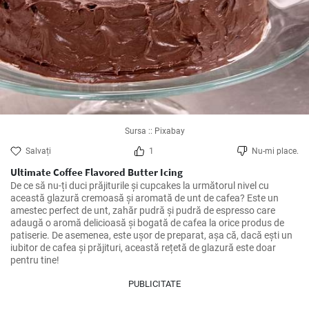
Sursa :: Pixabay
Salvați
1
Nu-mi place.
Ultimate Coffee Flavored Butter Icing
De ce să nu-ți duci prăjiturile și cupcakes la următorul nivel cu 
această glazură cremoasă și aromată de unt de cafea? Este un 
amestec perfect de unt, zahăr pudră și pudră de espresso care 
adaugă o aromă delicioasă și bogată de cafea la orice produs de 
patiserie. De asemenea, este ușor de preparat, așa că, dacă ești un 
iubitor de cafea și prăjituri, această rețetă de glazură este doar 
pentru tine!
PUBLICITATE