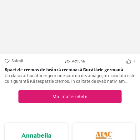
Salvați
Acțiune
1
Spaetzle cremos de brânză cremoasă Bucătărie germană
Un clasic al bucătăriei germane care nu dezamăgește niciodată este
cu siguranță Käsespätzle cremos. În calitate de șvab nativ, am
pregătit și rafinat această rețetă de nenumărate ori încă din
copilărie și, prin urmare, pot confirma: Cu ingredientele potrivite și
Mai multe rețete
câteva trucuri în mânecă, Käsespätzle de casă sunt irezistibil de
delicioase!