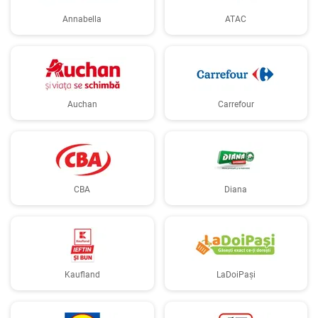
Annabella
ATAC
Auchan
Carrefour
CBA
Diana
Kaufland
LaDoiPași