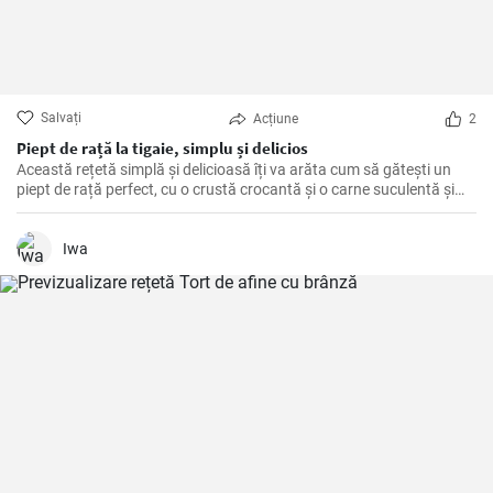
Salvați
Acțiune
2
Piept de rață la tigaie, simplu și delicios
Această rețetă simplă și delicioasă îți va arăta cum să gătești un
piept de rață perfect, cu o crustă crocantă și o carne suculentă și
savuroasă. Este o modalitate ușoară de a impresiona oaspeții la o
cină elegantă sau de a-ți răsfăța familia.
Iwa