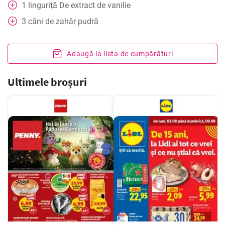
1
linguriță
De extract de vanilie
3
căni
de zahăr pudră
Adaugă la lista de cumpărături
Ultimele broșuri