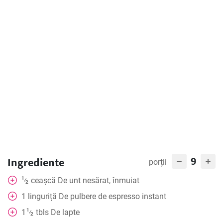
9
Ingrediente
porții
1
ceașcă
De unt nesărat, înmuiat
⁄
2
1
linguriță
De pulbere de espresso instant
1
1
tbls
De lapte
⁄
2