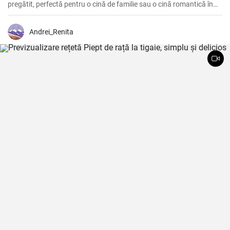
pregătit, perfectă pentru o cină de familie sau o cină romantică în
doi. O combinație perfectă între carbohidrați, proteine și legume
proaspete, care va satisface cu siguranță pofta de mâncare.
Andrei_Renita