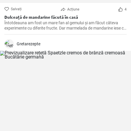
Salvați
Acțiune
4
Dulceață de mandarine făcută în casă
Întotdeauna am fost un mare fan al gemului și am făcut câteva
experimente cu diferite fructe. Dar marmelada de mandarine iese cu
adevărat în evidență. Are acea aromă luminoasă, de citrice, care
iese în evidență în orice fel de pâine prăjită, patiserie sau iaurt în care
o adăugați. Cu această rețetă, v-ați putea bucura de prospețimea
Gretarezepte
iernii chiar și în cel mai rece anotimp.