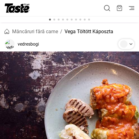
Mâncăruri fără carne
Vega Töltött Káposzta
vedresbogi