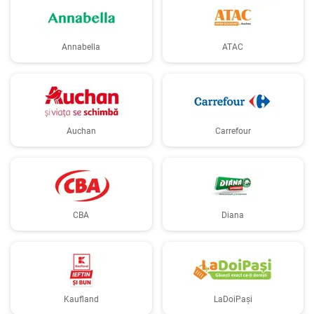
Annabella
ATAC
Auchan
Carrefour
CBA
Diana
Kaufland
LaDoiPași