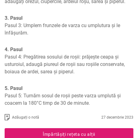
adăugați orezul, ciupercile, ardeiul roșu, sarea și piperul.
3. Pasul
Pasul 3: Umplem frunzele de varza cu umplutura și le 
înfășurăm.
4. Pasul
Pasul 4: Pregătirea sosului de roșii: prăjește ceapa și 
usturoiul, adaugă piureul de roșii sau roșiile conservate, 
boiaua de ardei, sarea și piperul.
5. Pasul
Pasul 5: Turnăm sosul de roșii peste varza umplută și 
coacem la 180°C timp de 30 de minute.
Adăugați o notă
27 decembrie 2023
Împărtășiți rețeta cu alții