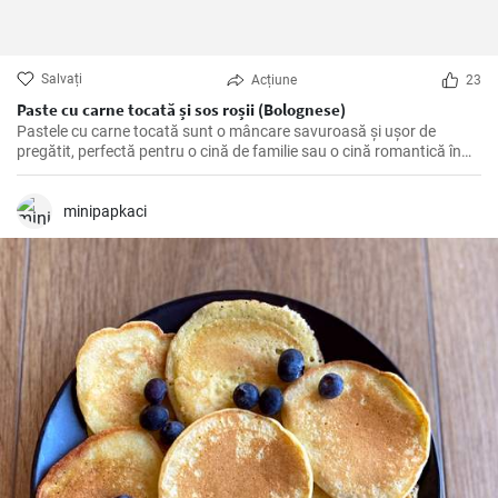
Salvați
Acțiune
23
Paste cu carne tocată și sos roșii (Bolognese)
Pastele cu carne tocată sunt o mâncare savuroasă și ușor de
pregătit, perfectă pentru o cină de familie sau o cină romantică în
doi. O combinație perfectă între carbohidrați, proteine și legume
proaspete, care va satisface cu siguranță pofta de mâncare.
minipapkaci