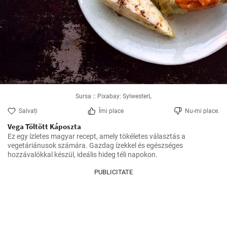
Sursa :: Pixabay: SylwesterL
Salvați
Îmi place
Nu-mi place.
Vega Töltött Káposzta
Ez egy ízletes magyar recept, amely tökéletes választás a 
vegetáriánusok számára. Gazdag ízekkel és egészséges 
hozzávalókkal készül, ideális hideg téli napokon.
PUBLICITATE