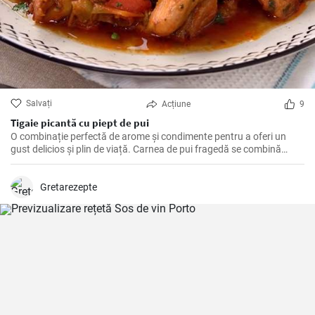
Salvați
Acțiune
9
Tigaie picantă cu piept de pui
O combinație perfectă de arome și condimente pentru a oferi un
gust delicios și plin de viață. Carnea de pui fragedă se combină
perfect cu ardeii gras și iute, iar aromele de curry, ghimbir și chimen
oferă o notă exotexotică și bogată.
Gretarezepte