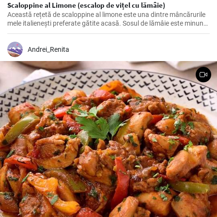
Scaloppine al Limone (escalop de vițel cu lămâie)
Această rețetă de scaloppine al limone este una dintre mâncărurile
mele italienești preferate gătite acasă. Sosul de lămâie este minunat
de picant și accentuează cu adevărat aroma cărnii de vițel. Este un
fel de mâncare grozavă, care nu numai că are un gust bun vara,
datorită ușurinței sale, dar care te pune într-o dispoziție bună și pe
Andrei_Renita
vreme rece.