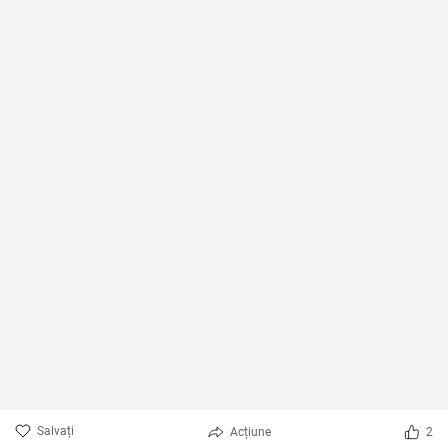
Salvați
Acțiune
2