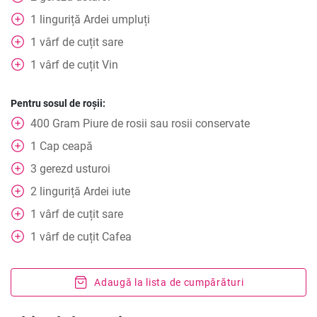
1
linguriță
Ardei umpluți
1
vârf de cuțit
sare
1
vârf de cuțit
Vin
Pentru sosul de roșii:
400
Gram
Piure de rosii sau rosii conservate
1
Cap
ceapă
3
gerezd
usturoi
2
linguriță
Ardei iute
1
vârf de cuțit
sare
1
vârf de cuțit
Cafea
Adaugă la lista de cumpărături