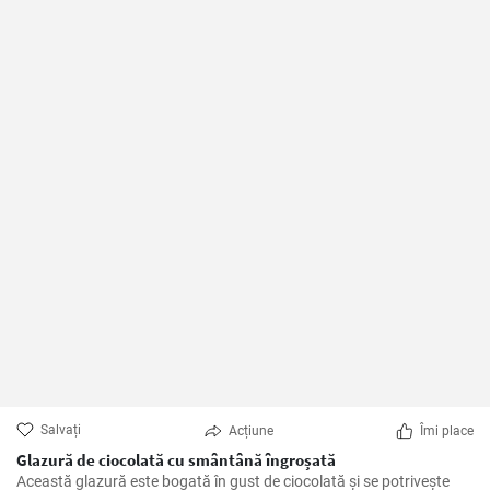
Salvați
Acțiune
Îmi place
Glazură de ciocolată cu smântână îngroșată
Această glazură este bogată în gust de ciocolată și se potrivește