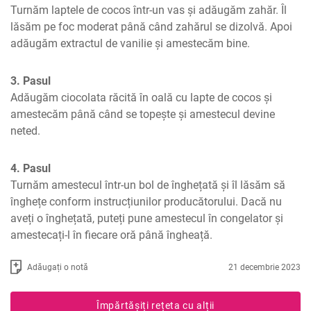
Turnăm laptele de cocos într-un vas și adăugăm zahăr. Îl 
lăsăm pe foc moderat până când zahărul se dizolvă. Apoi 
adăugăm extractul de vanilie și amestecăm bine.
3. Pasul
Adăugăm ciocolata răcită în oală cu lapte de cocos și 
amestecăm până când se topește și amestecul devine 
neted.
4. Pasul
Turnăm amestecul într-un bol de înghețată și îl lăsăm să 
înghețe conform instrucțiunilor producătorului. Dacă nu 
aveți o înghețată, puteți pune amestecul în congelator și 
amestecați-l în fiecare oră până îngheață.
Adăugați o notă
21 decembrie 2023
Împărtășiți rețeta cu alții