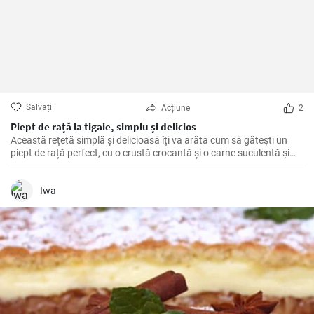
Salvați
Acțiune
2
Piept de rață la tigaie, simplu și delicios
Această rețetă simplă și delicioasă îți va arăta cum să gătești un
piept de rață perfect, cu o crustă crocantă și o carne suculentă și
savuroasă. Este o modalitate ușoară de a impresiona oaspeții la o
cină elegantă sau de a-ți răsfăța familia.
Iwa