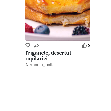
2
Friganele, desertul
copilariei
Alexandru_Ionita