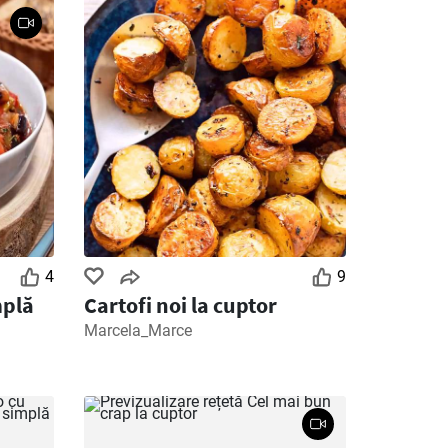
4
9
mplă
Cartofi noi la cuptor
Marcela_Marce