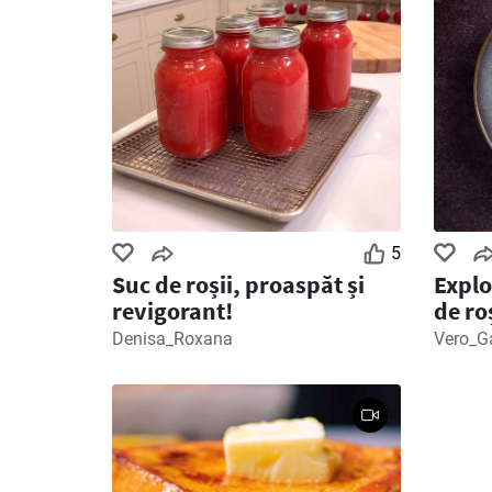
5
Suc de roșii, proaspăt și
Explo
revigorant!
de ro
Denisa_Roxana
Vero_G