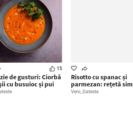
15
zie de gusturi: Ciorbă
Risotto cu spanac și
șii cu busuioc și pui
parmezan: rețetă sim
delicioasă
ateste
Vero_Gateste