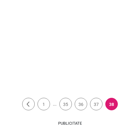
...
1
35
36
37
38
PUBLICITATE