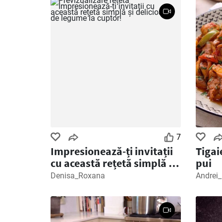
7
Impresionează-ți invitații
Tigai
cu această rețetă simplă și
pui
delicioasă de legume la
Denisa_Roxana
Andrei_
cuptor!