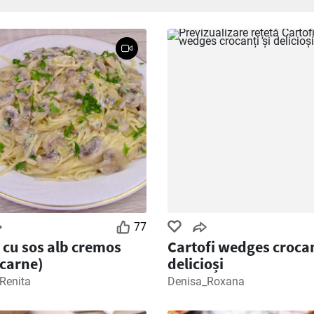
77
 cu sos alb cremos
Cartofi wedges crocan
 carne)
delicioși
Renita
Denisa_Roxana