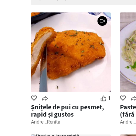
1
Șnițele de pui cu pesmet,
Paste
rapid și gustos
(fără
Andrei_Renita
Andrei_