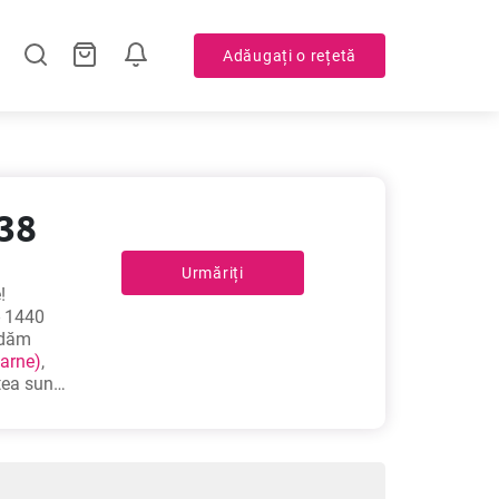
Adăugați o rețetă
 38
Urmăriți
!
- 1440
andăm
carne)
,
tea sunt
că la