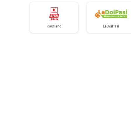
Kaufland
LaDoiPași