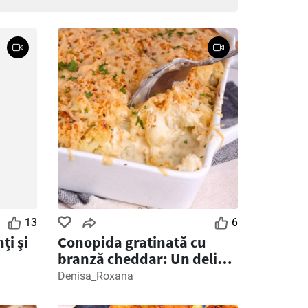
13
6
ți și
Conopida gratinată cu
branză cheddar: Un deliciu
cremos și crocant in 30 de
Denisa_Roxana
minute!