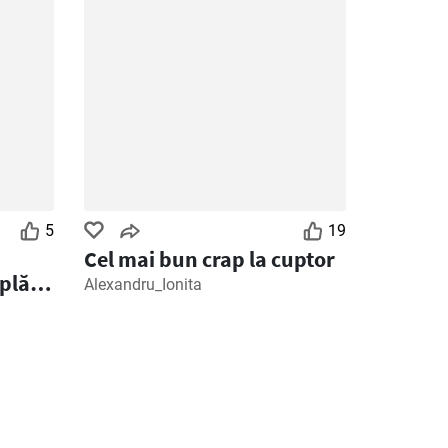
5
19
Cel mai bun crap la cuptor
plă și
Alexandru_Ionita