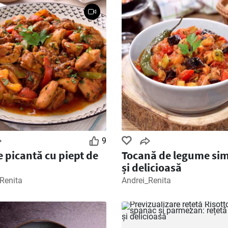
9
e picantă cu piept de
Tocană de legume si
și delicioasă
Renita
Andrei_Renita