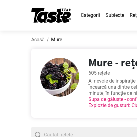
Categorii
Subiecte
Reț
Acasă
Mure
Mure - reț
605 rețete
Ai nevoie de inspirație
Încearcă una dintre ce
minute, în funcție de n
Supa de găluște - confo
Explozie de gusturi: Ci
printre cele mai căutat
nebunie!