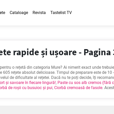
ete
Cataloage
Revista
Tastelist TV
ete rapide și ușoare - Pagina
 pentru o rețetă din categoria Mure? Ai nimerit exact unde trebuie
le 605 rețete absolut delicioase. Timpul de preparare este de 10 
ivelul de dificultate al rețetei. Dacă nu te poți decide, îți recom
rt și savoare în fiecare lingură!
,
Paste cu sos alb cremos (fără 
orbă de roșii cu busuioc și pui
,
Ciorbă cremoasă de fasole
. Aces
e și populare rețete pe care le avem. Suntem siguri că o să-ți pla