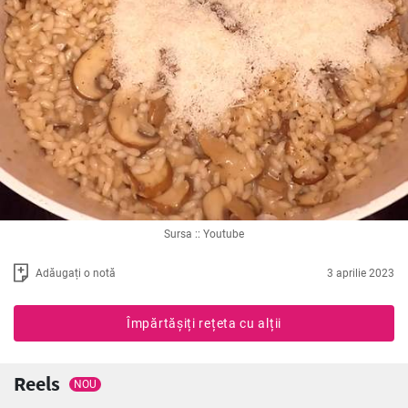
Sursa :: Youtube
Adăugați o notă
3 aprilie 2023
Împărtășiți rețeta cu alții
Reels
NOU