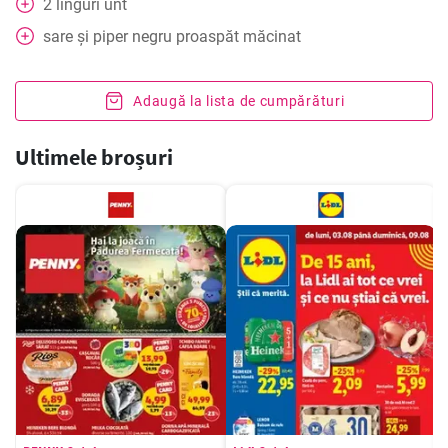
2
linguri
unt
sare și piper negru proaspăt măcinat
Adaugă la lista de cumpărături
Ultimele broșuri