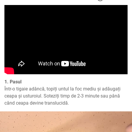
1. Pasul
Într-o tigaie adâncă, topiți untul la foc mediu și adăugați 
ceapa și usturoiul. Soteziți timp de 2-3 minute sau până 
când ceapa devine translucidă.