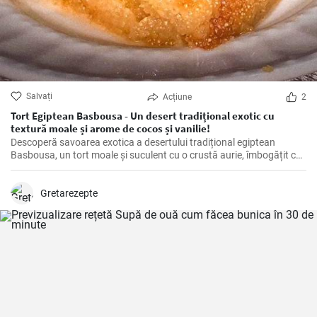
Salvați
Acțiune
2
Tort Egiptean Basbousa - Un desert tradițional exotic cu
textură moale și arome de cocos și vanilie!
Descoperă savoarea exotica a desertului tradițional egiptean
Basbousa, un tort moale și suculent cu o crustă aurie, îmbogățit cu
arome intense de cocos și vanilie și înmuiat într-un sirop dulce și
parfumat.
Gretarezepte