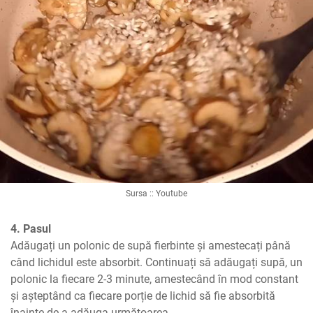
Sursa :: Youtube
4. Pasul
Adăugați un polonic de supă fierbinte și amestecați până 
când lichidul este absorbit. Continuați să adăugați supă, un 
polonic la fiecare 2-3 minute, amestecând în mod constant 
și așteptând ca fiecare porție de lichid să fie absorbită 
înainte de a adăuga următoarea.