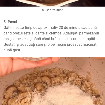
Sursa :: Youtube
5. Pasul
Gătiți risotto timp de aproximativ 20 de minute sau până 
când orezul este al dente și cremos. Adăugați parmezanul 
ras și amestecați până când brânza este complet topită. 
Gustați și adăugați sare și piper negru proaspăt măcinat, 
după gust.