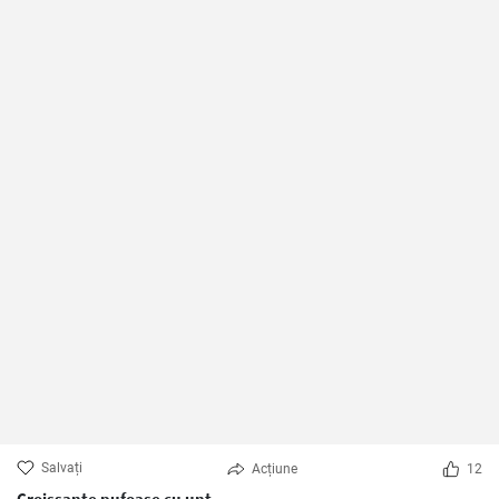
Salvați
Acțiune
12
Croissante pufoase cu unt