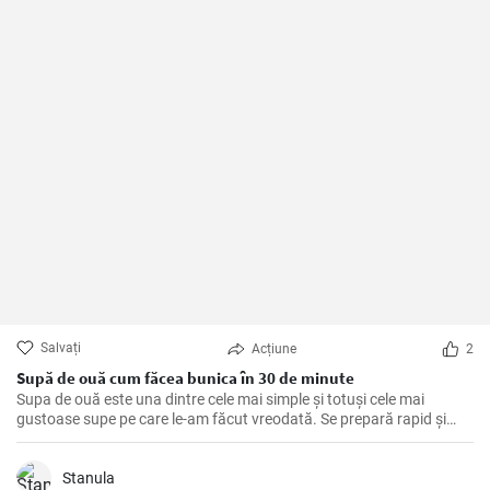
Salvați
Acțiune
2
Supă de ouă cum făcea bunica în 30 de minute
Supa de ouă este una dintre cele mai simple și totuși cele mai
gustoase supe pe care le-am făcut vreodată. Se prepară rapid și
fără efort, este sănătoasă și bogată în proteine. Am învățat această
rețetă de la bunica mea și de atunci am făcut-o de nenumărate ori,
spre deliciul familiei mele. Ingredientele principale sunt, bineînțeles,
Stanula