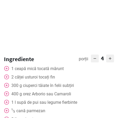
4
Ingrediente
porții
1
ceapă mică tocată mărunt
2
căței
usturoi tocați fin
300
g
ciuperci tăiate în felii subțiri
400
g
orez Arborio sau Carnaroli
1
l
supă de pui sau legume fierbinte
1
cană
parmezan
⁄
2