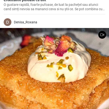
O gustare rapidă, foarte pufoase, de luat la pachețel sau atunci
cand simți nevoia sa mananci ceva si nu știi ce. Se pot combina cu
dulceață sau cu tot felul de creme tartinabile, in funcție de gustul
fiecăruia.
Denisa_Roxana