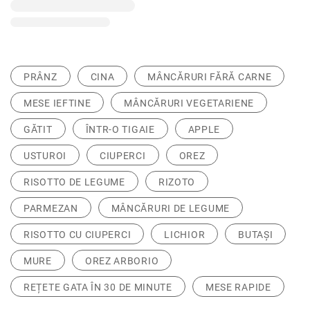
PRÂNZ
CINA
MÂNCĂRURI FĂRĂ CARNE
MESE IEFTINE
MÂNCĂRURI VEGETARIENE
GĂTIT
ÎNTR-O TIGAIE
APPLE
USTUROI
CIUPERCI
OREZ
RISOTTO DE LEGUME
RIZOTO
PARMEZAN
MÂNCĂRURI DE LEGUME
RISOTTO CU CIUPERCI
LICHIOR
BUTAȘI
MURE
OREZ ARBORIO
REȚETE GATA ÎN 30 DE MINUTE
MESE RAPIDE