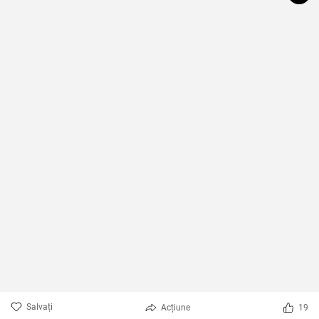
Salvați
Acțiune
19