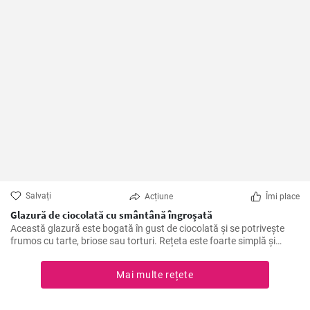
Salvați
Acțiune
Îmi place
Glazură de ciocolată cu smântână îngroșată
Această glazură este bogată în gust de ciocolată și se potrivește
frumos cu tarte, briose sau torturi. Rețeta este foarte simplă și
rapidă de pregătit.
Mai multe rețete