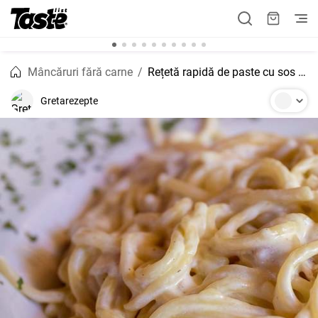
Mâncăruri fără carne
Rețetă rapidă de paste cu sos de brânză 30 de minute
Gretarezepte