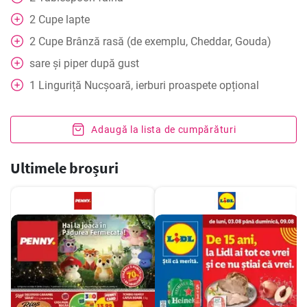
2
Cupe
lapte
2
Cupe
Brânză rasă (de exemplu, Cheddar, Gouda)
sare și piper după gust
1
Linguriță
Nucșoară, ierburi proaspete opțional
Adaugă la lista de cumpărături
Ultimele broșuri