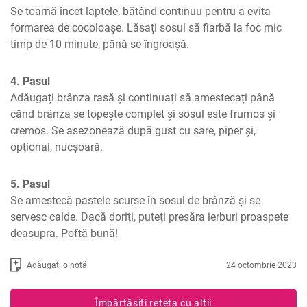
Se toarnă încet laptele, bătând continuu pentru a evita 
formarea de cocoloașe. Lăsați sosul să fiarbă la foc mic 
timp de 10 minute, până se îngroașă.
4. Pasul
Adăugați brânza rasă și continuați să amestecați până 
când brânza se topește complet și sosul este frumos și 
cremos. Se asezonează după gust cu sare, piper și, 
opțional, nucșoară.
5. Pasul
Se amestecă pastele scurse în sosul de brânză și se 
servesc calde. Dacă doriți, puteți presăra ierburi proaspete 
deasupra. Poftă bună!
Adăugați o notă
24 octombrie 2023
Împărtășiți rețeta cu alții