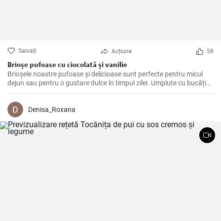
Salvați
Acțiune
58
Brioșe pufoase cu ciocolată și vanilie
Brioșele noastre pufoase și delicioase sunt perfecte pentru micul
dejun sau pentru o gustare dulce în timpul zilei. Umplute cu bucăți
de ciocolată și aroma naturală de vanilie, acestea sunt un deliciu de
neratat!
Denisa_Roxana