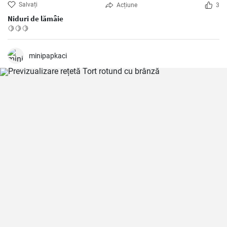
Salvați
Acțiune
3
Niduri de lămâie
🍋🍋🍋
minipapkaci