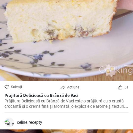
Salvați
Acțiune
51
Prajitură Delicioasă cu Brânză de Vaci
Prăjitura Delicioasă cu Brânză de Vaci este o prăjitură cu o crustă
crocantă și o cremă fină și aromată, o explozie de arome și texturi.
Această rețetă cu brânză de vaci este perfectă pentru orice
eveniment sau masă festivă.
celine.recepty