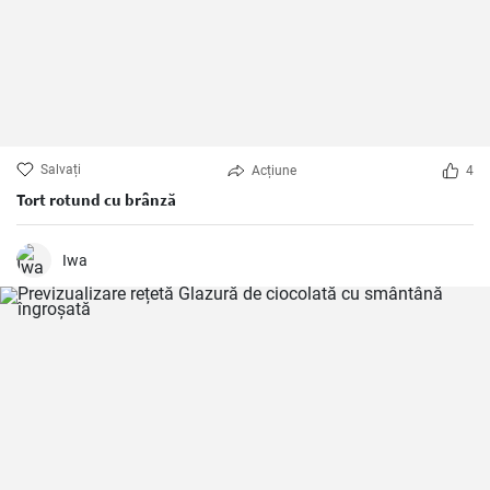
Salvați
Acțiune
4
Tort rotund cu brânză
Iwa