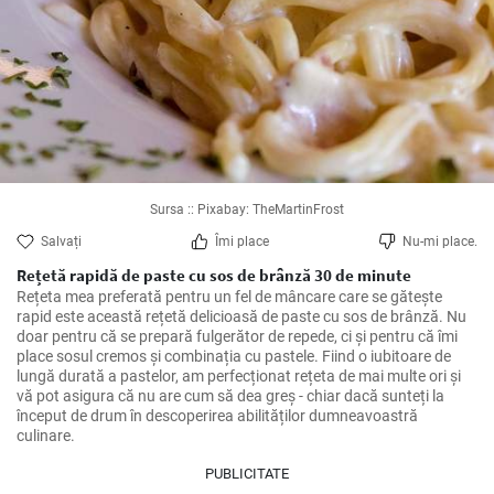
Sursa :: Pixabay: TheMartinFrost
Salvați
Îmi place
Nu-mi place.
Rețetă rapidă de paste cu sos de brânză 30 de minute
Rețeta mea preferată pentru un fel de mâncare care se gătește 
rapid este această rețetă delicioasă de paste cu sos de brânză. Nu 
doar pentru că se prepară fulgerător de repede, ci și pentru că îmi 
place sosul cremos și combinația cu pastele. Fiind o iubitoare de 
lungă durată a pastelor, am perfecționat rețeta de mai multe ori și 
vă pot asigura că nu are cum să dea greș - chiar dacă sunteți la 
început de drum în descoperirea abilităților dumneavoastră 
culinare.
PUBLICITATE