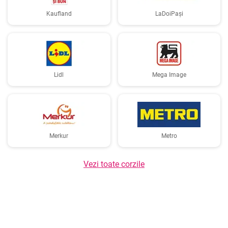
Kaufland
LaDoiPași
Lidl
Mega Image
Merkur
Metro
Vezi toate corzile