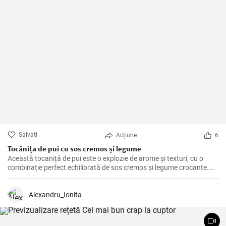
Salvați
Acțiune
6
Tocănița de pui cu sos cremos și legume
Această tocaniță de pui este o explozie de arome și texturi, cu o
combinație perfect echilibrată de sos cremos și legume crocante.
Este o rețetă perfectă pentru o cină de familie sau o masă specială.
Alexandru_Ionita